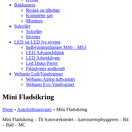
Bakkamera
Beslag og tilbehør
Komplette sæt
Monitors
Solceller
Solceller
Inverter
LED og LED lys styring
Indbygningsflanger MS6 – MS3
LED Advarselsblink
LED Arbejdslygte
Led Disko Pærer
Fjernlygter godkendt
Webasto Luft/Vandvarmer
Webasto Airtop luftvarmer
Webasto Evo Vandvarmer
Mini Fladsikring
Hjem
»
Autoforbrugsvarer
»
Mini Fladsikring
Mini Fladsikring – Til Autoværkstedet – karrosseriopbyggeren – Bil
– Båd – MC