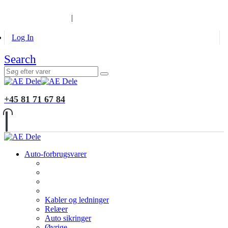
B2B KUNDER
MONTERING
GALLERI
INFORMATION
|
Log In
Search
+45 81 71 67 84
Auto-forbrugsvarer
Kabler og ledninger
Relæer
Auto sikringer
Øvrige