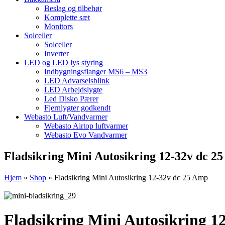
Beslag og tilbehør
Komplette sæt
Monitors
Solceller
Solceller
Inverter
LED og LED lys styring
Indbygningsflanger MS6 – MS3
LED Advarselsblink
LED Arbejdslygte
Led Disko Pærer
Fjernlygter godkendt
Webasto Luft/Vandvarmer
Webasto Airtop luftvarmer
Webasto Evo Vandvarmer
Fladsikring Mini Autosikring 12-32v dc 2
Hjem
»
Shop
»
Fladsikring Mini Autosikring 12-32v dc 25 Amp
Fladsikring Mini Autosikring 1