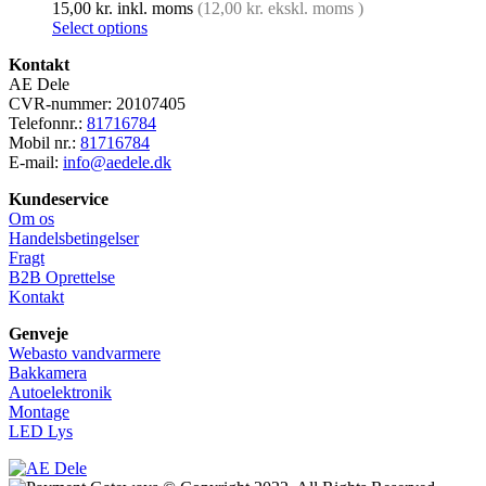
15,00
kr.
inkl. moms
(
12,00
kr.
ekskl. moms )
Select options
Kontakt
AE Dele
CVR-nummer: 20107405
Telefonnr.:
81716784
Mobil nr.:
81716784
E-mail:
info@aedele.dk
Kundeservice
Om os
Handelsbetingelser
Fragt
B2B Oprettelse
Kontakt
Genveje
Webasto vandvarmere
Bakkamera
Autoelektronik
Montage
LED Lys