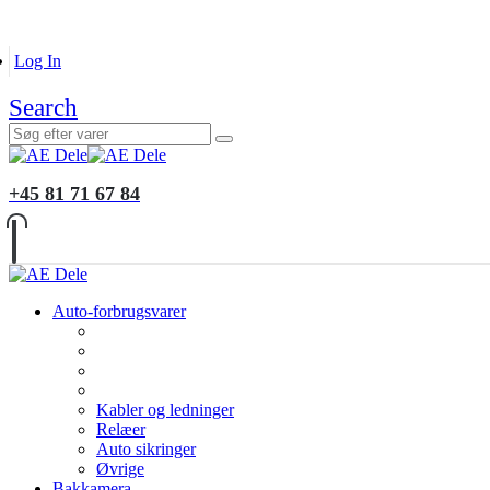
B2B KUNDER
MONTERING
GALLERI
INFORMATIO
Log In
Search
+45 81 71 67 84
Auto-forbrugsvarer
Kabler og ledninger
Relæer
Auto sikringer
Øvrige
Bakkamera