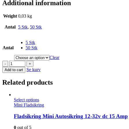
Additional information
Weight
0,03 kg
Antal
5 Stk
,
50 Stk
5 Stk
Antal
50 Stk
Clear
-
+
Se kurv
Add to cart
Related products
Select options
Mini Fladsikring
Fladsikring Mini Autosikring 12-32v dc 15 Amp
0
out of 5