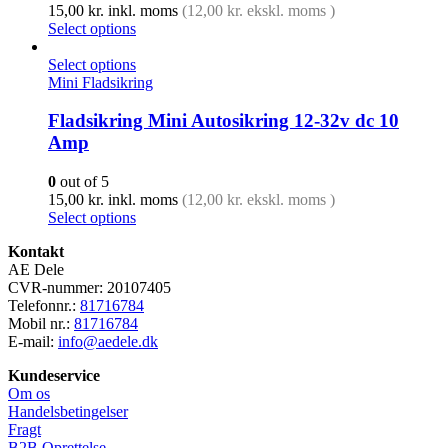
15,00
kr.
inkl. moms
(
12,00
kr.
ekskl. moms )
Select options
Select options
Mini Fladsikring
Fladsikring Mini Autosikring 12-32v dc 10
Amp
0
out of 5
15,00
kr.
inkl. moms
(
12,00
kr.
ekskl. moms )
Select options
Kontakt
AE Dele
CVR-nummer: 20107405
Telefonnr.:
81716784
Mobil nr.:
81716784
E-mail:
info@aedele.dk
Kundeservice
Om os
Handelsbetingelser
Fragt
B2B Oprettelse