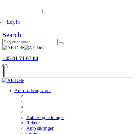
B2B KUNDER
MONTERING
GALLERI
INFORMATION
|
Log In
Search
+45 81 71 67 84
Auto-forbrugsvarer
Kabler og ledninger
Relæer
Auto sikringer
Øvrige