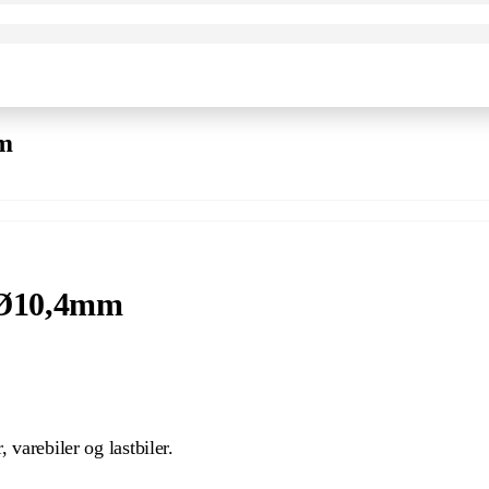
mm
t Ø10,4mm
 varebiler og lastbiler.