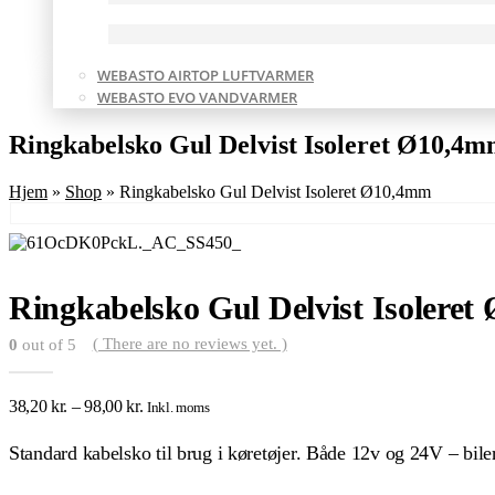
WEBASTO AIRTOP LUFTVARMER
WEBASTO EVO VANDVARMER
Ringkabelsko Gul Delvist Isoleret Ø10,4
Hjem
»
Shop
»
Ringkabelsko Gul Delvist Isoleret Ø10,4mm
Ringkabelsko Gul Delvist Isolere
( There are no reviews yet. )
0
out of 5
38,20
kr.
–
98,00
kr.
Inkl. moms
Standard kabelsko til brug i køretøjer. Både 12v og 24V – biler,