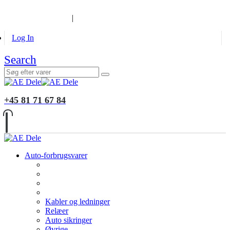
B2B KUNDER
MONTERING
GALLERI
INFORMATION
|
Log In
Search
+45 81 71 67 84
Auto-forbrugsvarer
Kabler og ledninger
Relæer
Auto sikringer
Øvrige