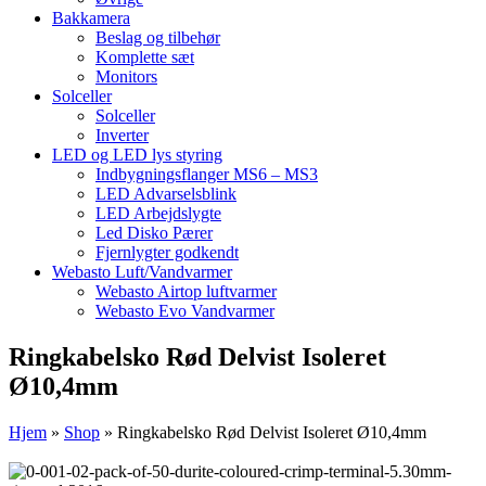
Bakkamera
Beslag og tilbehør
Komplette sæt
Monitors
Solceller
Solceller
Inverter
LED og LED lys styring
Indbygningsflanger MS6 – MS3
LED Advarselsblink
LED Arbejdslygte
Led Disko Pærer
Fjernlygter godkendt
Webasto Luft/Vandvarmer
Webasto Airtop luftvarmer
Webasto Evo Vandvarmer
Ringkabelsko Rød Delvist Isoleret
Ø10,4mm
Hjem
»
Shop
»
Ringkabelsko Rød Delvist Isoleret Ø10,4mm