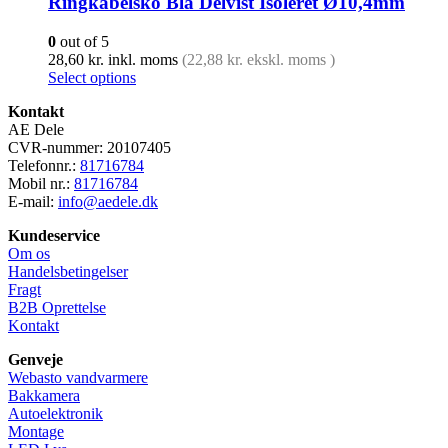
Ringkabelsko Blå Delvist Isoleret Ø10,4mm
0
out of 5
28,60
kr.
inkl. moms
(
22,88
kr.
ekskl. moms )
Select options
Kontakt
AE Dele
CVR-nummer: 20107405
Telefonnr.:
81716784
Mobil nr.:
81716784
E-mail:
info@aedele.dk
Kundeservice
Om os
Handelsbetingelser
Fragt
B2B Oprettelse
Kontakt
Genveje
Webasto vandvarmere
Bakkamera
Autoelektronik
Montage