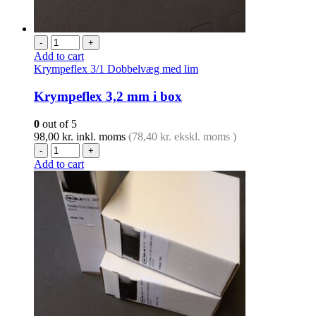
-
+
Add to cart
Krympeflex 3/1 Dobbelvæg med lim
Krympeflex 3,2 mm i box
0
out of 5
98,00
kr.
inkl. moms
(
78,40
kr.
ekskl. moms )
-
+
Add to cart