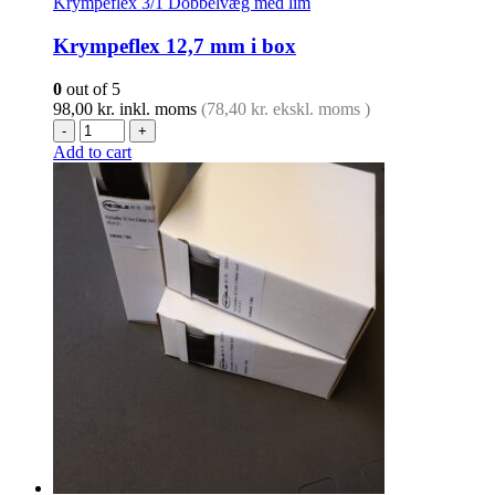
Krympeflex 3/1 Dobbelvæg med lim
Krympeflex 12,7 mm i box
0
out of 5
98,00
kr.
inkl. moms
(
78,40
kr.
ekskl. moms )
-
+
Add to cart