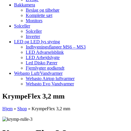
Bakkamera
Beslag og tilbehør
Komplette sæt
Monitors
Solceller
Solceller
Inverter
LED og LED lys styring
Indbygningsflanger MS6 – MS3
LED Advarselsblink
LED Arbejdslygte
Led Disko Pærer
Fjernlygter godkendt
Webasto Luft/Vandvarmer
Webasto Airtop luftvarmer
Webasto Evo Vandvarmer
KrympeFlex 3,2 mm
Hjem
»
Shop
»
KrympeFlex 3,2 mm