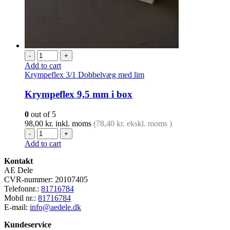
-
+
Add to cart
Krympeflex 3/1 Dobbelvæg med lim
Krympeflex 9,5 mm i box
0
out of 5
98,00
kr.
inkl. moms
(
78,40
kr.
ekskl. moms )
-
+
Add to cart
Kontakt
AE Dele
CVR-nummer: 20107405
Telefonnr.:
81716784
Mobil nr.:
81716784
E-mail:
info@aedele.dk
Kundeservice