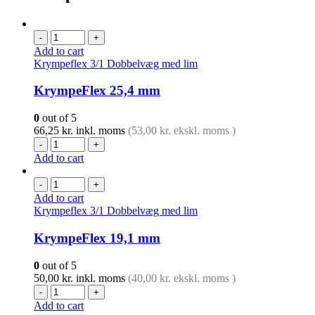
-
+
Add to cart
Krympeflex 3/1 Dobbelvæg med lim
KrympeFlex 25,4 mm
0
out of 5
66,25
kr.
inkl. moms
(
53,00
kr.
ekskl. moms )
-
+
Add to cart
-
+
Add to cart
Krympeflex 3/1 Dobbelvæg med lim
KrympeFlex 19,1 mm
0
out of 5
50,00
kr.
inkl. moms
(
40,00
kr.
ekskl. moms )
-
+
Add to cart