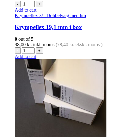
-
+
Add to cart
Krympeflex 3/1 Dobbelvæg med lim
Krympeflex 19,1 mm i box
0
out of 5
98,00
kr.
inkl. moms
(
78,40
kr.
ekskl. moms )
-
+
Add to cart