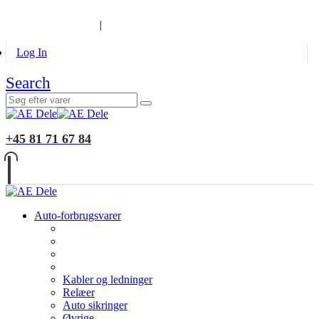
B2B KUNDER
MONTERING
GALLERI
INFORMATION
|
Log In
Search
+45 81 71 67 84
Auto-forbrugsvarer
Kabler og ledninger
Relæer
Auto sikringer
Øvrige