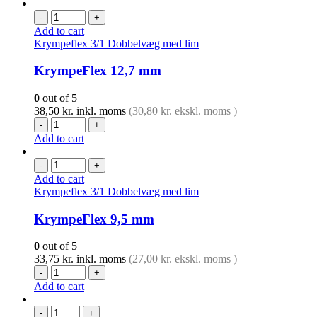
-
+
Add to cart
Krympeflex 3/1 Dobbelvæg med lim
KrympeFlex 12,7 mm
0
out of 5
38,50
kr.
inkl. moms
(
30,80
kr.
ekskl. moms )
-
+
Add to cart
-
+
Add to cart
Krympeflex 3/1 Dobbelvæg med lim
KrympeFlex 9,5 mm
0
out of 5
33,75
kr.
inkl. moms
(
27,00
kr.
ekskl. moms )
-
+
Add to cart
-
+