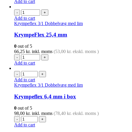
Add to cart
-
+
Add to cart
Krympeflex 3/1 Dobbelvæg med lim
KrympeFlex 25,4 mm
0
out of 5
66,25
kr.
inkl. moms
(
53,00
kr.
ekskl. moms )
-
+
Add to cart
-
+
Add to cart
Krympeflex 3/1 Dobbelvæg med lim
Krympeflex 6,4 mm i box
0
out of 5
98,00
kr.
inkl. moms
(
78,40
kr.
ekskl. moms )
-
+
Add to cart