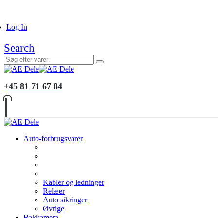
B2B KUNDER
MONTERING
GALLERI
INFORMATIO
Log In
Search
+45 81 71 67 84
Auto-forbrugsvarer
Kabler og ledninger
Relæer
Auto sikringer
Øvrige
Bakkamera