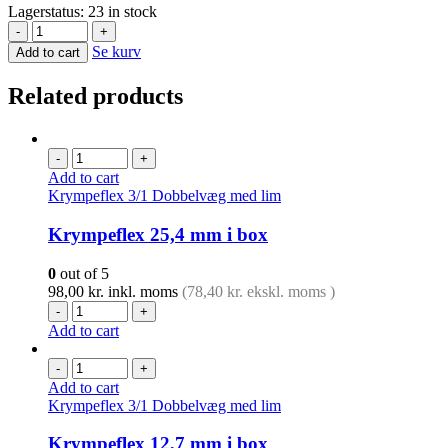
Lagerstatus:
23 in stock
-
+
Se kurv
Add to cart
Related products
-
+
Add to cart
Krympeflex 3/1 Dobbelvæg med lim
Krympeflex 25,4 mm i box
0
out of 5
98,00
kr.
inkl. moms
(
78,40
kr.
ekskl. moms )
-
+
Add to cart
-
+
Add to cart
Krympeflex 3/1 Dobbelvæg med lim
Krympeflex 12,7 mm i box