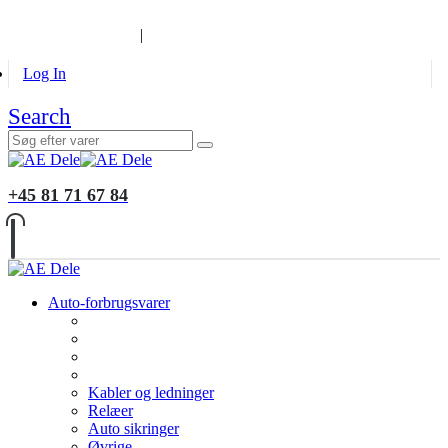
B2B KUNDER
MONTERING
GALLERI
INFORMATION
|
Log In
Search
+45 81 71 67 84
Auto-forbrugsvarer
Kabler og ledninger
Relæer
Auto sikringer
Øvrige