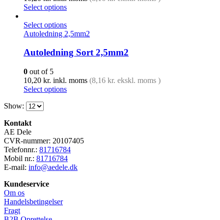
Select options
Select options
Autoledning 2,5mm2
Autoledning Sort 2,5mm2
0
out of 5
10,20
kr.
inkl. moms
(
8,16
kr.
ekskl. moms )
Select options
Show:
Kontakt
AE Dele
CVR-nummer: 20107405
Telefonnr.:
81716784
Mobil nr.:
81716784
E-mail:
info@aedele.dk
Kundeservice
Om os
Handelsbetingelser
Fragt
B2B Oprettelse