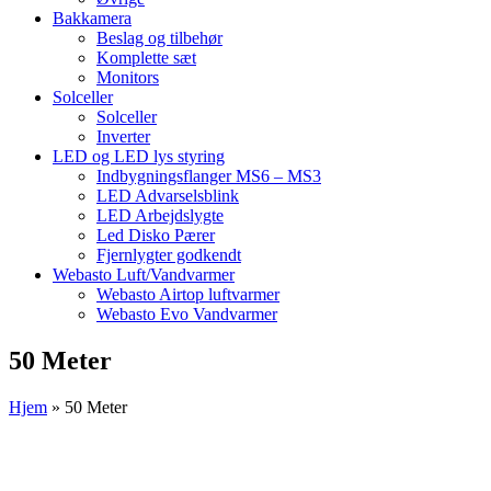
Bakkamera
Beslag og tilbehør
Komplette sæt
Monitors
Solceller
Solceller
Inverter
LED og LED lys styring
Indbygningsflanger MS6 – MS3
LED Advarselsblink
LED Arbejdslygte
Led Disko Pærer
Fjernlygter godkendt
Webasto Luft/Vandvarmer
Webasto Airtop luftvarmer
Webasto Evo Vandvarmer
50 Meter
Hjem
»
50 Meter