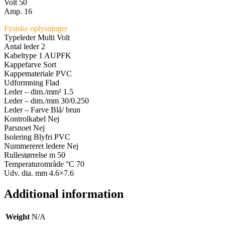
Volt 50
Amp. 16
Fysiske oplysninger
Typeleder Multi Volt
Antal leder 2
Kabeltype 1 AUPFK
Kappefarve Sort
Kappemateriale PVC
Udformning Flad
Leder – dim./mm² 1.5
Leder – dim./mm 30/0.250
Leder – Farve Blå/ brun
Kontrolkabel Nej
Parsnoet Nej
Isolering Blyfri PVC
Nummereret ledere Nej
Rullestørrelse m 50
Temperaturområde °C 70
Udv. dia. mm 4.6×7.6
Additional information
Weight
N/A