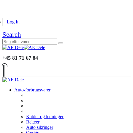
B2B KUNDER
MONTERING
GALLERI
INFORMATION
|
Log In
Search
+45 81 71 67 84
Auto-forbrugsvarer
Kabler og ledninger
Relæer
Auto sikringer
Øvrige