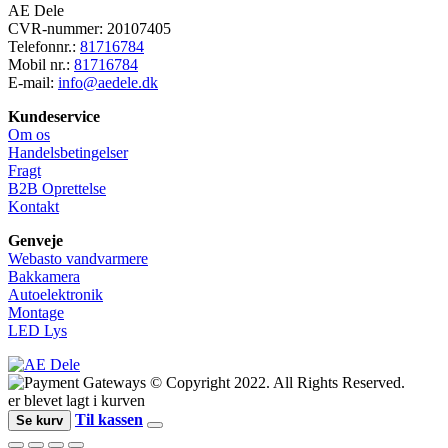
AE Dele
CVR-nummer: 20107405
Telefonnr.:
81716784
Mobil nr.:
81716784
E-mail:
info@aedele.dk
Kundeservice
Om os
Handelsbetingelser
Fragt
B2B Oprettelse
Kontakt
Genveje
Webasto vandvarmere
Bakkamera
Autoelektronik
Montage
LED Lys
© Copyright 2022. All Rights Reserved.
er blevet lagt i kurven
Til kassen
Se kurv