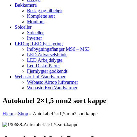
Bakkamera
Beslag og tilbehør
Komplette sæt
Monitors
Solceller
Solceller
Inverter
LED og LED lys styring
Indbygningsflanger MS6 – MS3
LED Advarselsblink
LED Arbejdslygte
Led Disko Pærer
Fjernlygter godkendt
Webasto Luft/Vandvarmer
Webasto Airtop luftvarmer
Webasto Evo Vandvarmer
Autokabel 2×1,5 mm2 sort kappe
Hjem
»
Shop
»
Autokabel 2×1,5 mm2 sort kappe