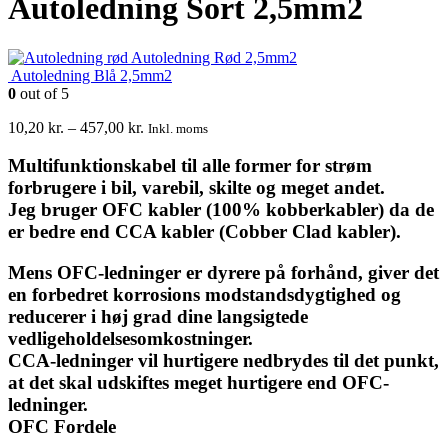
Autoledning Sort 2,5mm2
Autoledning Rød 2,5mm2
Autoledning Blå 2,5mm2
0
out of 5
10,20
kr.
–
457,00
kr.
Inkl. moms
Multifunktionskabel til alle former for strøm
forbrugere i bil, varebil, skilte og meget andet.
Jeg bruger OFC kabler (100% kobberkabler) da de
er bedre end CCA kabler (Cobber Clad kabler).
Mens OFC-ledninger er dyrere på forhånd, giver det
en forbedret korrosions modstandsdygtighed og
reducerer i høj grad dine langsigtede
vedligeholdelsesomkostninger.
CCA-ledninger vil hurtigere nedbrydes til det punkt,
at det skal udskiftes meget hurtigere end OFC-
ledninger.
OFC Fordele