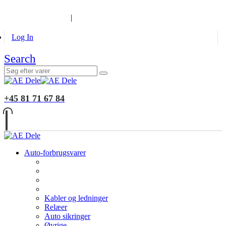
B2B KUNDER
MONTERING
GALLERI
INFORMATION
|
Log In
Search
+45 81 71 67 84
Auto-forbrugsvarer
Kabler og ledninger
Relæer
Auto sikringer
Øvrige