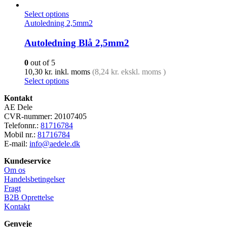
Select options
Autoledning 2,5mm2
Autoledning Blå 2,5mm2
0
out of 5
10,30
kr.
inkl. moms
(
8,24
kr.
ekskl. moms )
Select options
Kontakt
AE Dele
CVR-nummer: 20107405
Telefonnr.:
81716784
Mobil nr.:
81716784
E-mail:
info@aedele.dk
Kundeservice
Om os
Handelsbetingelser
Fragt
B2B Oprettelse
Kontakt
Genveje