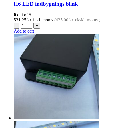
H6 LED indbygnings blink
0
out of 5
531,25
kr.
inkl. moms
(
425,00
kr.
ekskl. moms )
-
+
Add to cart