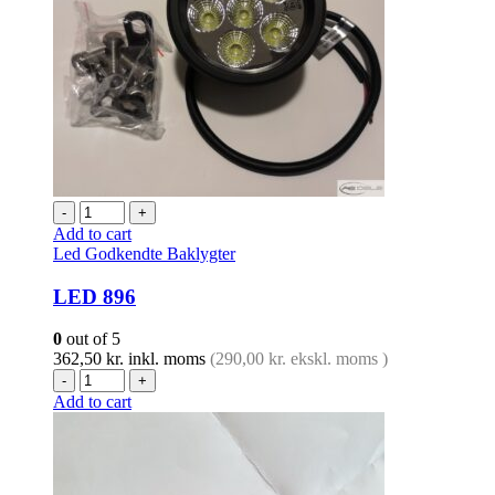
-
+
Add to cart
Led Godkendte Baklygter
LED 896
0
out of 5
362,50
kr.
inkl. moms
(
290,00
kr.
ekskl. moms )
-
+
Add to cart