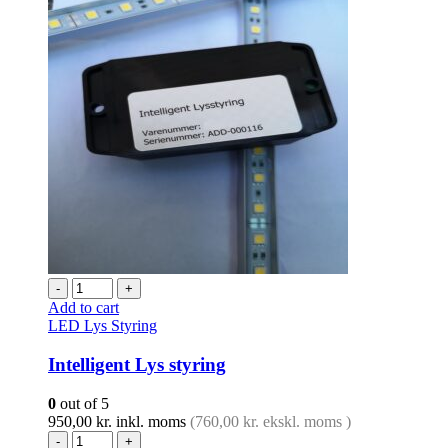
-
+
Add to cart
LED Lys Styring
Intelligent Lys styring
0
out of 5
950,00
kr.
inkl. moms
(
760,00
kr.
ekskl. moms )
-
+