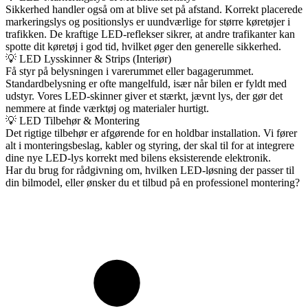
Sikkerhed handler også om at blive set på afstand. Korrekt placerede
markeringslys og positionslys er uundværlige for større køretøjer i
trafikken. De kraftige LED-reflekser sikrer, at andre trafikanter kan
spotte dit køretøj i god tid, hvilket øger den generelle sikkerhed.
💡 LED Lysskinner & Strips (Interiør)
Få styr på belysningen i varerummet eller bagagerummet.
Standardbelysning er ofte mangelfuld, især når bilen er fyldt med
udstyr. Vores LED-skinner giver et stærkt, jævnt lys, der gør det
nemmere at finde værktøj og materialer hurtigt.
💡 LED Tilbehør & Montering
Det rigtige tilbehør er afgørende for en holdbar installation. Vi fører
alt i monteringsbeslag, kabler og styring, der skal til for at integrere
dine nye LED-lys korrekt med bilens eksisterende elektronik.
Har du brug for rådgivning om, hvilken LED-løsning der passer til
din bilmodel, eller ønsker du et tilbud på en professionel montering?