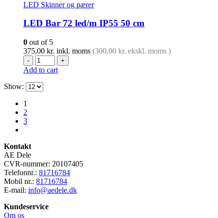
LED Skinner og pærer
LED Bar 72 led/m IP55 50 cm
0
out of 5
375,00
kr.
inkl. moms
(
300,00
kr.
ekskl. moms )
-
+
Add to cart
Show:
1
2
3
Kontakt
AE Dele
CVR-nummer: 20107405
Telefonnr.:
81716784
Mobil nr.:
81716784
E-mail:
info@aedele.dk
Kundeservice
Om os