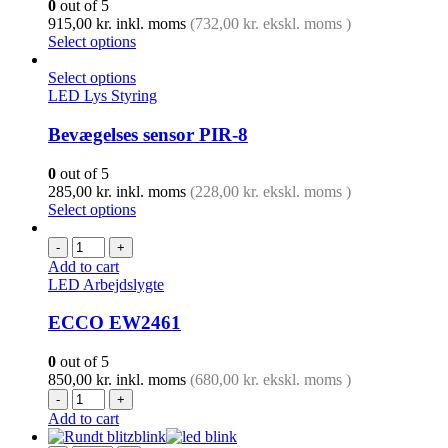
0
out of 5
915,00
kr.
inkl. moms
(
732,00
kr.
ekskl. moms )
Select options
Select options
LED Lys Styring
Bevægelses sensor PIR-8
0
out of 5
285,00
kr.
inkl. moms
(
228,00
kr.
ekskl. moms )
Select options
-
+
Add to cart
LED Arbejdslygte
ECCO EW2461
0
out of 5
850,00
kr.
inkl. moms
(
680,00
kr.
ekskl. moms )
-
+
Add to cart