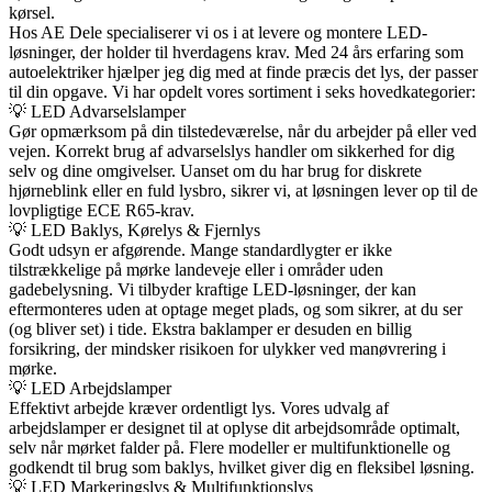
kørsel.
Hos AE Dele specialiserer vi os i at levere og montere LED-
løsninger, der holder til hverdagens krav. Med 24 års erfaring som
autoelektriker hjælper jeg dig med at finde præcis det lys, der passer
til din opgave. Vi har opdelt vores sortiment i seks hovedkategorier:
💡 LED Advarselslamper
Gør opmærksom på din tilstedeværelse, når du arbejder på eller ved
vejen. Korrekt brug af advarselslys handler om sikkerhed for dig
selv og dine omgivelser. Uanset om du har brug for diskrete
hjørneblink eller en fuld lysbro, sikrer vi, at løsningen lever op til de
lovpligtige ECE R65-krav.
💡 LED Baklys, Kørelys & Fjernlys
Godt udsyn er afgørende. Mange standardlygter er ikke
tilstrækkelige på mørke landeveje eller i områder uden
gadebelysning. Vi tilbyder kraftige LED-løsninger, der kan
eftermonteres uden at optage meget plads, og som sikrer, at du ser
(og bliver set) i tide. Ekstra baklamper er desuden en billig
forsikring, der mindsker risikoen for ulykker ved manøvrering i
mørke.
💡 LED Arbejdslamper
Effektivt arbejde kræver ordentligt lys. Vores udvalg af
arbejdslamper er designet til at oplyse dit arbejdsområde optimalt,
selv når mørket falder på. Flere modeller er multifunktionelle og
godkendt til brug som baklys, hvilket giver dig en fleksibel løsning.
💡 LED Markeringslys & Multifunktionslys