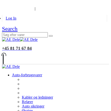
B2B KUNDER
MONTERING
GALLERI
INFORMATION
|
Log In
Search
+45 81 71 67 84
Auto-forbrugsvarer
Kabler og ledninger
Relæer
Auto sikringer
Øvrige