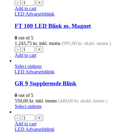
-
+
Add to cart
LED Advarselsblink
FT 100 LED Blink m, Magnet
0
out of 5
1.243,75
kr.
inkl. moms
(
995,00
kr.
ekskl. moms )
-
+
Add to cart
Select options
LED Advarselsblink
GR 9 Supplerende Blink
0
out of 5
550,00
kr.
inkl. moms
(
440,00
kr.
ekskl. moms )
Select options
-
+
Add to cart
LED Advarselsblink