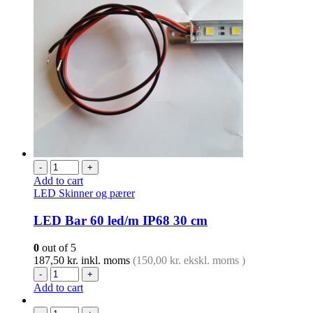
-
+
Add to cart
LED Skinner og pærer
LED Bar 60 led/m IP68 30 cm
0
out of 5
187,50
kr.
inkl. moms
(
150,00
kr.
ekskl. moms )
-
+
Add to cart