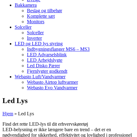
Bakkamera
Beslag og tilbehør
Komplette sæt
Monitors
Solceller
Solceller
Inverter
LED og LED lys styring
Indbygningsflanger MS6 – MS3
LED Advarselsblink
LED Arbejdslygte
Led Disko Pærer
Fjernlygter godkendt
Webasto Luft/Vandvarmer
Webasto Airtop luftvarmer
Webasto Evo Vandvarmer
Led Lys
Hjem
»
Led Lys
Find det rette LED-lys til dit erhvervskøretøj
LED-belysning er ikke længere bare en trend – det er en
nødvendighed for sikkerhed, effektivitet og lovlighed i professionel