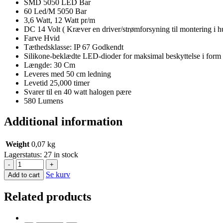
SMD 5050 LED Bar
60 Led/M 5050 Bar
3,6 Watt, 12 Watt pr/m
DC 14 Volt ( Kræver en driver/strømforsyning til montering i h
Farve Hvid
Tæthedsklasse: IP 67 Godkendt
Silikone-beklædte LED-dioder for maksimal beskyttelse i for
Længde: 30 Cm
Leveres med 50 cm ledning
Levetid 25,000 timer
Svarer til en 40 watt halogen pære
580 Lumens
Additional information
Weight
0,07 kg
Lagerstatus:
27 in stock
-
+
Se kurv
Add to cart
Related products