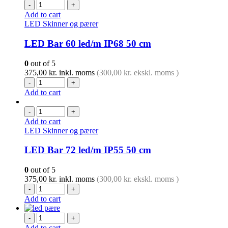
-
+
Add to cart
LED Skinner og pærer
LED Bar 60 led/m IP68 50 cm
0
out of 5
375,00
kr.
inkl. moms
(
300,00
kr.
ekskl. moms )
-
+
Add to cart
-
+
Add to cart
LED Skinner og pærer
LED Bar 72 led/m IP55 50 cm
0
out of 5
375,00
kr.
inkl. moms
(
300,00
kr.
ekskl. moms )
-
+
Add to cart
-
+
Add to cart