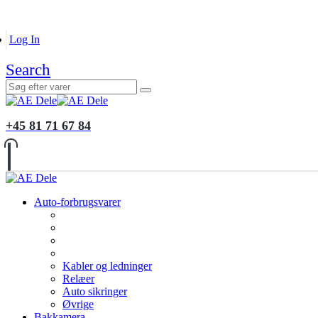
B2B KUNDER
MONTERING
GALLERI
INFORMATIO
Log In
Search
+45 81 71 67 84
Auto-forbrugsvarer
Kabler og ledninger
Relæer
Auto sikringer
Øvrige
Bakkamera