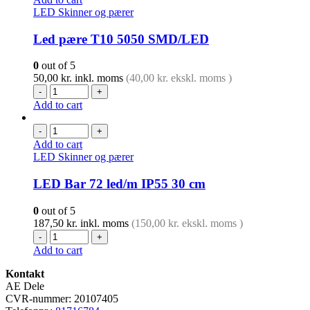
LED Skinner og pærer
Led pære T10 5050 SMD/LED
0
out of 5
50,00
kr.
inkl. moms
(
40,00
kr.
ekskl. moms )
-
+
Add to cart
-
+
Add to cart
LED Skinner og pærer
LED Bar 72 led/m IP55 30 cm
0
out of 5
187,50
kr.
inkl. moms
(
150,00
kr.
ekskl. moms )
-
+
Add to cart
Kontakt
AE Dele
CVR-nummer: 20107405