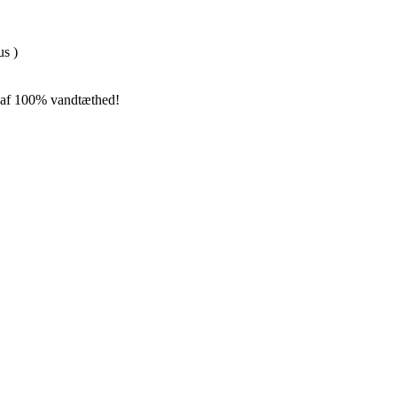
us )
m af 100% vandtæthed!