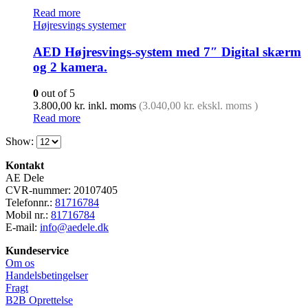
Read more
Højresvings systemer
AED Højresvings-system med 7″ Digital skærm
og 2 kamera.
0
out of 5
3.800,00
kr.
inkl. moms
(
3.040,00
kr.
ekskl. moms )
Read more
Show:
Kontakt
AE Dele
CVR-nummer: 20107405
Telefonnr.:
81716784
Mobil nr.:
81716784
E-mail:
info@aedele.dk
Kundeservice
Om os
Handelsbetingelser
Fragt
B2B Oprettelse