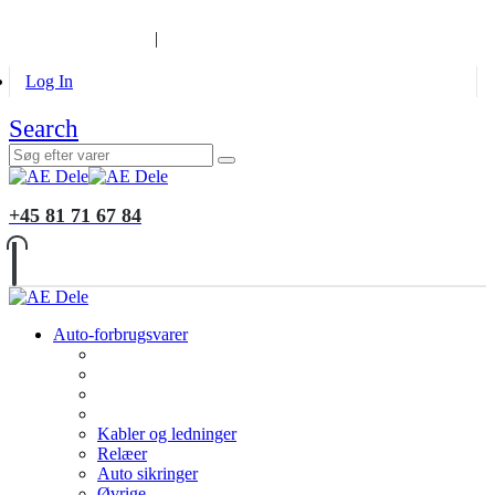
B2B KUNDER
MONTERING
GALLERI
INFORMATION
|
Log In
Search
+45 81 71 67 84
Auto-forbrugsvarer
Kabler og ledninger
Relæer
Auto sikringer
Øvrige