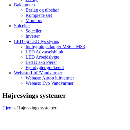
Bakkamera
Beslag og tilbehør
Komplette sæt
Monitors
Solceller
Solceller
Inverter
LED og LED lys styring
Indbygningsflanger MS6 – MS3
LED Advarselsblink
LED Arbejdslygte
Led Disko Pærer
Fjernlygter godkendt
Webasto Luft/Vandvarmer
Webasto Airtop luftvarmer
Webasto Evo Vandvarmer
Højresvings systemer
Hjem
»
Højresvings systemer