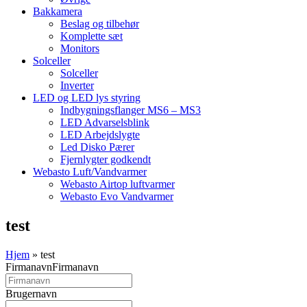
Bakkamera
Beslag og tilbehør
Komplette sæt
Monitors
Solceller
Solceller
Inverter
LED og LED lys styring
Indbygningsflanger MS6 – MS3
LED Advarselsblink
LED Arbejdslygte
Led Disko Pærer
Fjernlygter godkendt
Webasto Luft/Vandvarmer
Webasto Airtop luftvarmer
Webasto Evo Vandvarmer
test
Hjem
»
test
Firmanavn
Firmanavn
Brugernavn