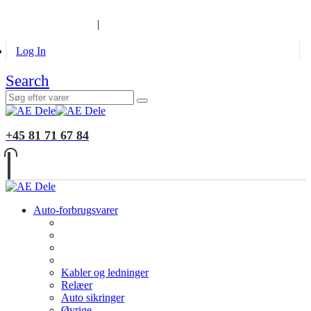
B2B KUNDER
MONTERING
GALLERI
INFORMATION
|
Log In
Search
+45 81 71 67 84
Auto-forbrugsvarer
Kabler og ledninger
Relæer
Auto sikringer
Øvrige