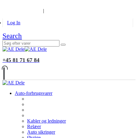
B2B KUNDER
MONTERING
GALLERI
INFORMATION
|
Log In
Search
+45 81 71 67 84
Auto-forbrugsvarer
Kabler og ledninger
Relæer
Auto sikringer
Øvrige