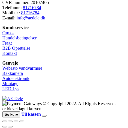
CVR-nummer: 20107405
Telefonnr.:
81716784
Mobil nr.:
81716784
E-mail:
info@aedele.dk
Kundeservice
Om os
Handelsbetingelser
Fragt
B2B Oprettelse
Kontakt
Genveje
Webasto vandvarmere
Bakkamera
Autoelektronik
Montage
LED Lys
© Copyright 2022. All Rights Reserved.
er blevet lagt i kurven
Til kassen
Se kurv