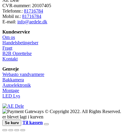
AE Dele
CVR-nummer: 20107405
Telefonnr.:
81716784
Mobil nr.:
81716784
E-mail:
info@aedele.dk
Kundeservice
Om os
Handelsbetingelser
Fragt
B2B Oprettelse
Kontakt
Genveje
Webasto vandvarmere
Bakkamera
Autoelektronik
Montage
LED Lys
© Copyright 2022. All Rights Reserved.
er blevet lagt i kurven
Til kassen
Se kurv