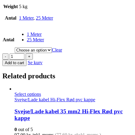
Weight
5 kg
Antal
1 Meter
,
25 Meter
1 Meter
Antal
25 Meter
Clear
-
+
Se kurv
Add to cart
Related products
Select options
Svejse/Lade kabel Hi-Flex Rød pvc kappe
Svejse/Lade kabel 35 mm2 Hi-Flex Rød pvc
kappe
0
out of 5
97,00
kr.
inkl. moms
(
77,60
kr.
ekskl. moms )