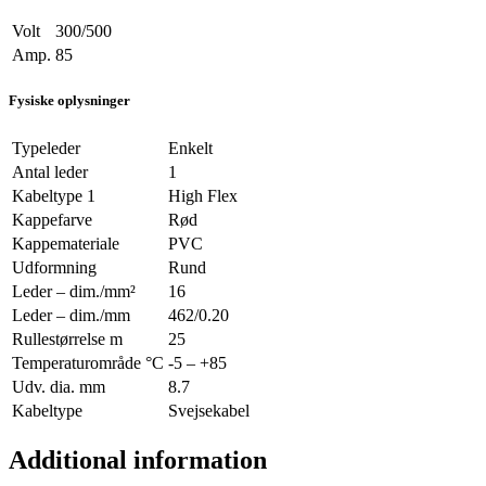
Volt
300/500
Amp.
85
Fysiske oplysninger
Typeleder
Enkelt
Antal leder
1
Kabeltype 1
High Flex
Kappefarve
Rød
Kappemateriale
PVC
Udformning
Rund
Leder – dim./mm²
16
Leder – dim./mm
462/0.20
Rullestørrelse m
25
Temperaturområde °C
-5 – +85
Udv. dia. mm
8.7
Kabeltype
Svejsekabel
Additional information