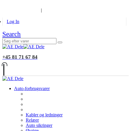
B2B KUNDER
MONTERING
GALLERI
INFORMATION
|
Log In
Search
+45 81 71 67 84
Auto-forbrugsvarer
Kabler og ledninger
Relæer
Auto sikringer
Øvrige