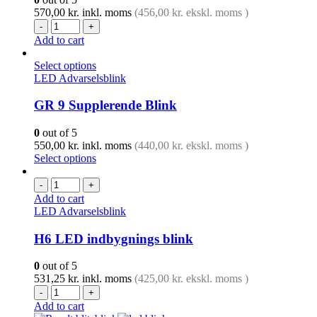
570,00
kr.
inkl. moms
(
456,00
kr.
ekskl. moms )
-
+
Add to cart
Select options
LED Advarselsblink
GR 9 Supplerende Blink
0
out of 5
550,00
kr.
inkl. moms
(
440,00
kr.
ekskl. moms )
Select options
-
+
Add to cart
LED Advarselsblink
H6 LED indbygnings blink
0
out of 5
531,25
kr.
inkl. moms
(
425,00
kr.
ekskl. moms )
-
+
Add to cart