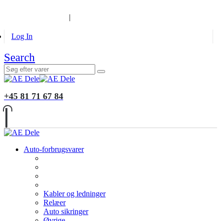
B2B KUNDER
MONTERING
GALLERI
INFORMATION
|
Log In
Search
+45 81 71 67 84
Auto-forbrugsvarer
Kabler og ledninger
Relæer
Auto sikringer
Øvrige