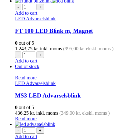
-
+
Add to cart
LED Advarselsblink
FT 100 LED Blink m, Magnet
0
out of 5
1.243,75
kr.
inkl. moms
(
995,00
kr.
ekskl. moms )
-
+
Add to cart
Out of stock
Read more
LED Advarselsblink
MS3 LED Advarselsblink
0
out of 5
436,25
kr.
inkl. moms
(
349,00
kr.
ekskl. moms )
Read more
-
+
Add to cart