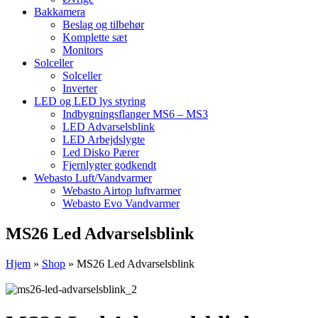
Bakkamera
Beslag og tilbehør
Komplette sæt
Monitors
Solceller
Solceller
Inverter
LED og LED lys styring
Indbygningsflanger MS6 – MS3
LED Advarselsblink
LED Arbejdslygte
Led Disko Pærer
Fjernlygter godkendt
Webasto Luft/Vandvarmer
Webasto Airtop luftvarmer
Webasto Evo Vandvarmer
MS26 Led Advarselsblink
Hjem
»
Shop
»
MS26 Led Advarselsblink