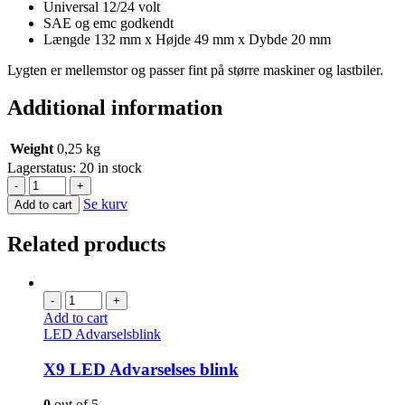
Universal 12/24 volt
SAE og emc godkendt
Længde 132 mm x Højde 49 mm x Dybde 20 mm
Lygten er mellemstor og passer fint på større maskiner og lastbiler.
Additional information
Weight
0,25 kg
Lagerstatus:
20 in stock
-
+
Se kurv
Add to cart
Related products
-
+
Add to cart
LED Advarselsblink
X9 LED Advarselses blink
0
out of 5