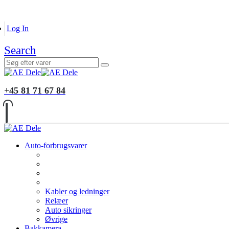
B2B KUNDER
MONTERING
GALLERI
INFORMATIO
Log In
Search
+45 81 71 67 84
Auto-forbrugsvarer
Kabler og ledninger
Relæer
Auto sikringer
Øvrige
Bakkamera