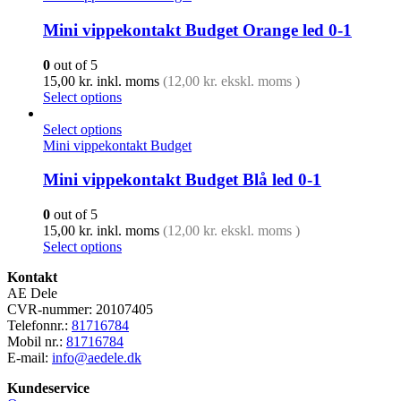
Mini vippekontakt Budget Orange led 0-1
0
out of 5
15,00
kr.
inkl. moms
(
12,00
kr.
ekskl. moms )
Select options
Select options
Mini vippekontakt Budget
Mini vippekontakt Budget Blå led 0-1
0
out of 5
15,00
kr.
inkl. moms
(
12,00
kr.
ekskl. moms )
Select options
Kontakt
AE Dele
CVR-nummer: 20107405
Telefonnr.:
81716784
Mobil nr.:
81716784
E-mail:
info@aedele.dk
Kundeservice