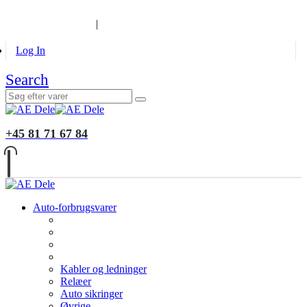
B2B KUNDER
MONTERING
GALLERI
INFORMATION
|
Log In
Search
+45 81 71 67 84
Auto-forbrugsvarer
Kabler og ledninger
Relæer
Auto sikringer
Øvrige