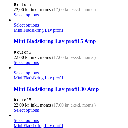
0
out of 5
22,00
kr.
inkl. moms
(
17,60
kr.
ekskl. moms )
Select options
Select options
Mini Fladsikring Lav profil
Mini Bladsikring Lav profil 5 Amp
0
out of 5
22,00
kr.
inkl. moms
(
17,60
kr.
ekskl. moms )
Select options
Select options
Mini Fladsikring Lav profil
Mini Bladsikring Lav profil 30 Amp
0
out of 5
22,00
kr.
inkl. moms
(
17,60
kr.
ekskl. moms )
Select options
Select options
Mini Fladsikring Lav profil