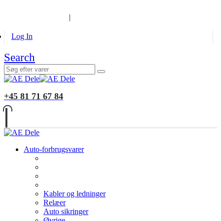
B2B KUNDER
MONTERING
GALLERI
INFORMATION
|
Log In
Search
+45 81 71 67 84
Auto-forbrugsvarer
Kabler og ledninger
Relæer
Auto sikringer
Øvrige