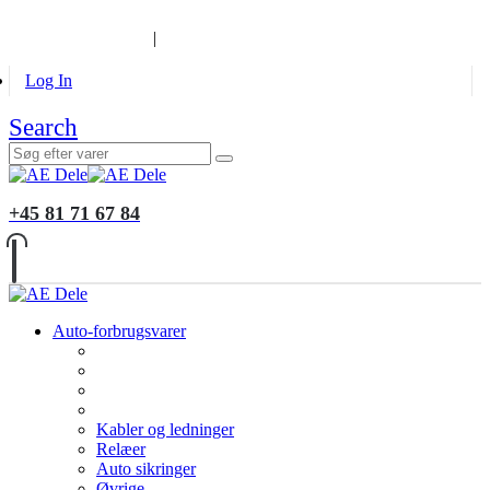
B2B KUNDER
MONTERING
GALLERI
INFORMATION
|
Log In
Search
+45 81 71 67 84
Auto-forbrugsvarer
Kabler og ledninger
Relæer
Auto sikringer
Øvrige