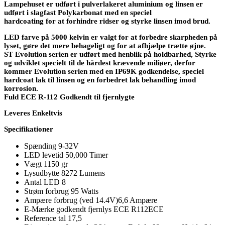
Lampehuset er udført i pulverlakeret aluminium og linsen er
udført i slagfast Polykarbonat med en speciel
hardcoating for at forhindre ridser og styrke linsen imod brud.
LED farve på 5000 kelvin er valgt for at forbedre skarpheden på
lyset, gøre det mere behageligt og for at afhjælpe trætte øjne.
ST Evolution serien er udført med henblik på holdbarhed, Styrke
og udviklet specielt til de hårdest krævende miliøer, derfor
kommer Evolution serien med en IP69K godkendelse, speciel
hardcoat lak til linsen og en forbedret lak behandling imod
korrosion.
Fuld ECE R-112 Godkendt til fjernlygte
Leveres Enkeltvis
Specifikationer
Spænding 9-32V
LED levetid 50,000 Timer
Vægt 1150 gr
Lysudbytte 8272 Lumens
Antal LED 8
Strøm forbrug 95 Watts
Ampære forbrug (ved 14.4V)6,6 Ampære
E-Mærke godkendt fjernlys ECE R112ECE
Reference tal 17,5