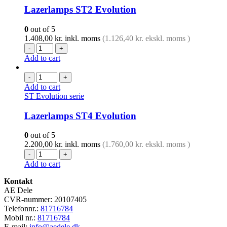
Lazerlamps ST2 Evolution
0
out of 5
1.408,00
kr.
inkl. moms
(
1.126,40
kr.
ekskl. moms )
-
+
Add to cart
-
+
Add to cart
ST Evolution serie
Lazerlamps ST4 Evolution
0
out of 5
2.200,00
kr.
inkl. moms
(
1.760,00
kr.
ekskl. moms )
-
+
Add to cart
Kontakt
AE Dele
CVR-nummer: 20107405
Telefonnr.:
81716784
Mobil nr.:
81716784
E-mail:
info@aedele.dk