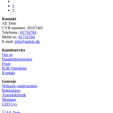
1
2
Kontakt
AE Dele
CVR-nummer: 20107405
Telefonnr.:
81716784
Mobil nr.:
81716784
E-mail:
info@aedele.dk
Kundeservice
Om os
Handelsbetingelser
Fragt
B2B Oprettelse
Kontakt
Genveje
Webasto vandvarmere
Bakkamera
Autoelektronik
Montage
LED Lys