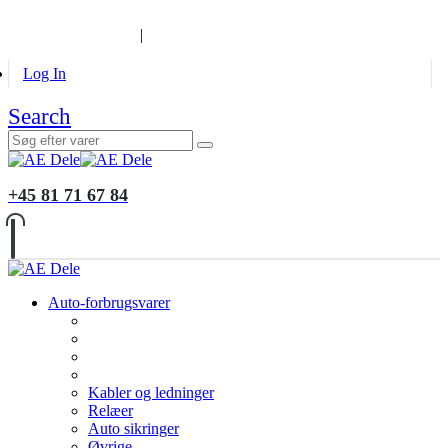
B2B KUNDER
MONTERING
GALLERI
INFORMATION
|
Log In
Search
+45 81 71 67 84
Auto-forbrugsvarer
Kabler og ledninger
Relæer
Auto sikringer
Øvrige