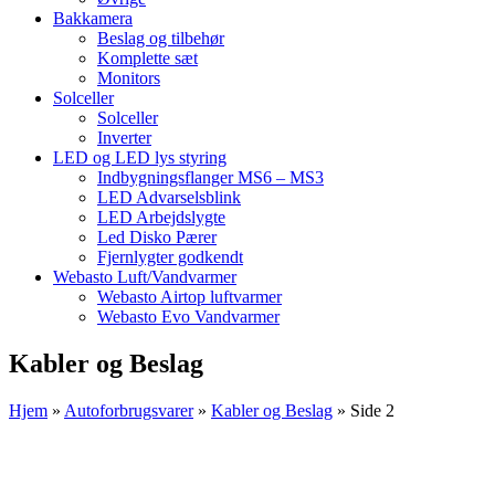
Bakkamera
Beslag og tilbehør
Komplette sæt
Monitors
Solceller
Solceller
Inverter
LED og LED lys styring
Indbygningsflanger MS6 – MS3
LED Advarselsblink
LED Arbejdslygte
Led Disko Pærer
Fjernlygter godkendt
Webasto Luft/Vandvarmer
Webasto Airtop luftvarmer
Webasto Evo Vandvarmer
Kabler og Beslag
Hjem
»
Autoforbrugsvarer
»
Kabler og Beslag
»
Side 2