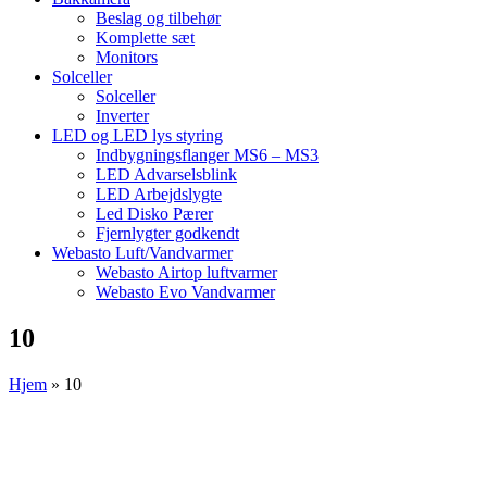
Beslag og tilbehør
Komplette sæt
Monitors
Solceller
Solceller
Inverter
LED og LED lys styring
Indbygningsflanger MS6 – MS3
LED Advarselsblink
LED Arbejdslygte
Led Disko Pærer
Fjernlygter godkendt
Webasto Luft/Vandvarmer
Webasto Airtop luftvarmer
Webasto Evo Vandvarmer
10
Hjem
»
10