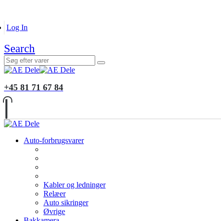
B2B KUNDER
MONTERING
GALLERI
INFORMATIO
Log In
Search
+45 81 71 67 84
Auto-forbrugsvarer
Kabler og ledninger
Relæer
Auto sikringer
Øvrige
Bakkamera